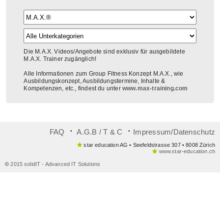
Die M.A.X. Videos/Angebote sind exklusiv für ausgebildete
M.A.X. Trainer zugänglich!
Alle Informationen zum Group Fitness Konzept M.A.X., wie
Ausbildungskonzept, Ausbildungstermine, Inhalte &
Kompetenzen, etc., findest du unter
www.max-training.com
᛫
᛫
FAQ
A.G.B / T & C
Impressum/Datenschutz
star education AG • Seefeldstrasse 307 • 8008 Zürich
www.star-education.ch
©
2015 solidIT - Advanced IT Solutions