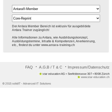
Der Antara Member Bereich ist exklusiv für ausgebildete
Antara Trainer zugänglich!
Alle Informationen zu Antara, wie Ausbildungskonzept,
Ausbildungstermine, Inhalte & Kompetenzen, Anerkennung,
etc., findest du unter
www.antara-training.ch
᛫
᛫
FAQ
A.G.B / T & C
Impressum/Datenschutz
star education AG • Seefeldstrasse 307 • 8008 Zürich
www.star-education.ch
©
2015 solidIT - Advanced IT Solutions