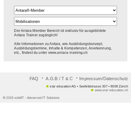
Der Antara Member Bereich ist exklusiv für ausgebildete
Antara Trainer zugänglich!
Alle Informationen zu Antara, wie Ausbildungskonzept,
Ausbildungstermine, Inhalte & Kompetenzen, Anerkennung,
etc., findest du unter
www.antara-training.ch
᛫
᛫
FAQ
A.G.B / T & C
Impressum/Datenschutz
star education AG • Seefeldstrasse 307 • 8008 Zürich
www.star-education.ch
©
2015 solidIT - Advanced IT Solutions