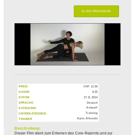
PREIS:
CHF
12.00
DAUER:
9:35
DATUM:
27.11.2014
SPRACHE:
Deutsch
Antara®
KATEGORIE:
Training
UNTERKATEGORIE:
Karin Albrecht
TRAINER
Beschreibung:
Dieser Film dient zum Erlernen des Core-Reprints und zur