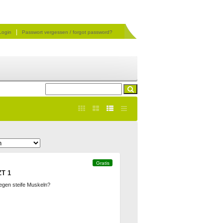
|
Login
Passwort vergessen / forgot password?
Gratis
T 1
gegen steife Muskeln?