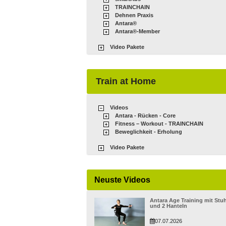
TRAINCHAIN
Dehnen Praxis
Antara®
Antara®-Member
Video Pakete
Train at Home
Videos
Antara - Rücken - Core
Fitness – Workout - TRAINCHAIN
Beweglichkeit - Erholung
Video Pakete
Neuste Videos
Antara Age Training mit Stuh
und 2 Hanteln
07.07.2026