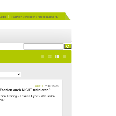
|
Login
Passwort vergessen / forgot password?
CHF
29.00
PREIS:
aszien auch NICHT trainieren?
szien-Training // Faszien-Hype ? Was sollen
ten?
...