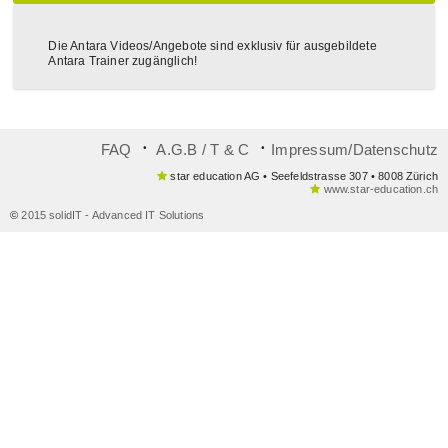
Die Antara Videos/Angebote sind exklusiv für ausgebildete
Antara Trainer zugänglich!
᛫
᛫
FAQ
A.G.B / T & C
Impressum/Datenschutz
star education AG • Seefeldstrasse 307 • 8008 Zürich
www.star-education.ch
©
2015 solidIT - Advanced IT Solutions