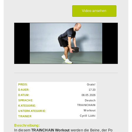
PREIS:
Gratis!
DAUER:
17:20
DATUM:
08.05.2026
SPRACHE:
Deutsch
TRAINCHAIN
KATEGORIE:
Workout
UNTERKATEGORIE:
Cyrill Lüthi
TRAINER
Beschreibung:
In diesem
TRAINCHAIN Workout
werden die Beine, der Po