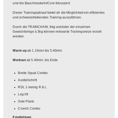
und die Bauchmuskeln/Core fokussiert.
Dieser Trainingsablauf bietet dir die Möglichkeit ein effizientes
und schweisstreibendes Training auszuführen.
Durch die TRAINCHAIN, 9kg und/oder der einzelnen
Gewichtsringe à 3kg können relevante Trainingsreize erzielt
werden.
Warm up
ab 1.15min bis 5.40min.
Workout
ab 5.40min. bis Ende
Breite Squat Combo
Ausfallschritt
RDL 1-beinig R & L
Leg lift
Side Plank
Crunch Combo
Empfehlung