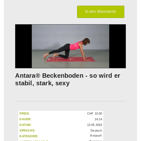
Antara® Beckenboden - so wird er
stabil, stark, sexy
PREIS:
CHF
10.00
DAUER:
14:14
DATUM:
13.05.2024
SPRACHE:
Deutsch
Antara®
KATEGORIE: