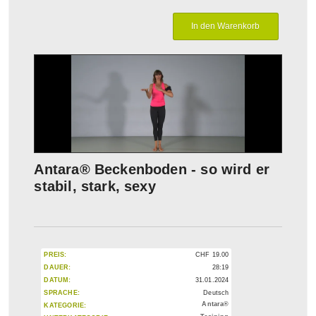
Antara® Beckenboden - so wird er
stabil, stark, sexy
PREIS:
CHF
19.00
DAUER:
28:19
DATUM:
31.01.2024
SPRACHE:
Deutsch
Antara®
KATEGORIE: