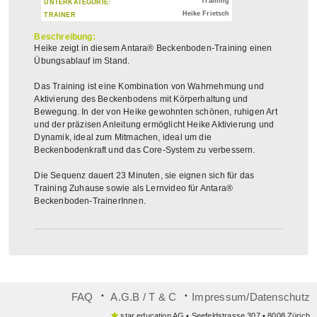
Training
UNTERKATEGORIE:
Heike Frietsch
TRAINER
Beschreibung:
Heike zeigt in diesem Antara® Beckenboden-Training einen
Übungsablauf im Stand.
Das Training ist eine Kombination von Wahrnehmung und
Aktivierung des Beckenbodens mit Körperhaltung und
Bewegung. In der von Heike gewohnten schönen, ruhigen Art
und der präzisen Anleitung ermöglicht Heike Aktivierung und
Dynamik, ideal zum Mitmachen, ideal um die
Beckenbodenkraft und das Core-System zu verbessern.
Die Sequenz dauert 23 Minuten, sie eignen sich für das
Training Zuhause sowie als Lernvideo für Antara®
Beckenboden-TrainerInnen.
᛫
᛫
FAQ
A.G.B / T & C
Impressum/Datenschutz
star education AG • Seefeldstrasse 307 • 8008 Zürich