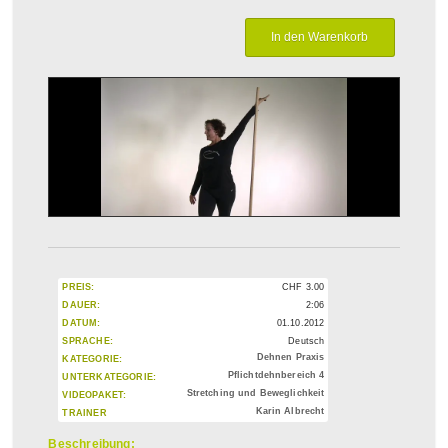
PREIS:
CHF
3.00
DAUER:
2:06
DATUM:
01.10.2012
SPRACHE:
Deutsch
Dehnen Praxis
KATEGORIE:
Pflichtdehnbereich 4
UNTERKATEGORIE:
Stretching und Beweglichkeit
VIDEOPAKET:
Karin Albrecht
TRAINER
Beschreibung: