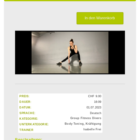
PREIS:
CHF
9.00
DAUER:
16:09
DATUM:
01.07.2023
SPRACHE:
Deutsch
Group Fitness Divers
KATEGORIE:
Body Toning, Kräftigung
UNTERKATEGORIE:
Isabelle Frei
TRAINER
Beschreibung: