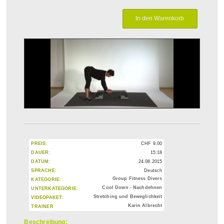
PREIS:
CHF
9.00
DAUER:
15:18
DATUM:
24.08.2015
SPRACHE:
Deutsch
Group Fitness Divers
KATEGORIE:
Cool Down - Nachdehnen
UNTERKATEGORIE:
Stretching und Beweglichkeit
VIDEOPAKET:
Karin Albrecht
TRAINER
Beschreibung: