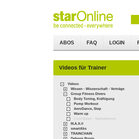
ABOS
FAQ
LOGIN
Videos für Trainer
Videos
Wissen - Wissenschaft - Vorträge
Group Fitness Divers
Body Toning, Kräftigung
Pump Workout
AeroDance, Step
Warm up
Cool Down - Nachdehnen
M.A.X.®
smartAbs
TRAINCHAIN
Dehnen Praxis