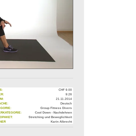
S:
CHF
9.00
ER:
9:26
M:
21.11.2014
ACHE:
Deutsch
GORIE:
Group Fitness Divers
ERKATEGORIE:
Cool Down - Nachdehnen
OPAKET:
Stretching und Beweglichkeit
INER
Karin Albrecht