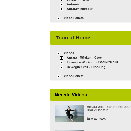
Antara®
Antara®-Member
Video Pakete
Train at Home
Videos
Antara - Rücken - Core
Fitness – Workout - TRAINCHAIN
Beweglichkeit - Erholung
Video Pakete
Neuste Videos
Antara Age Training mit Stuh
und 2 Hanteln
07.07.2026