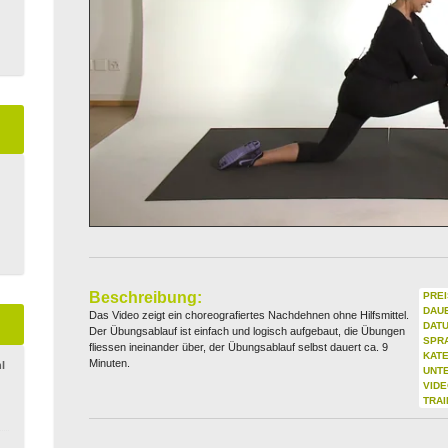
Beschreibung:
PREI
DAU
Das Video zeigt ein choreografiertes Nachdehnen ohne Hilfsmittel.
DATU
Der Übungsablauf ist einfach und logisch aufgebaut, die Übungen
SPR
fliessen ineinander über, der Übungsablauf selbst dauert ca. 9
KATE
Minuten.
l
UNT
VIDE
TRA