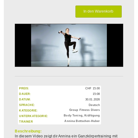
PREIS:
CHF
15.00
DAUER:
15:08
DATUM:
30.01.2026
SPRACHE:
Deutsch
Group Fitness Divers
KATEGORIE:
Body Toning, Kräftigung
UNTERKATEGORIE:
Annina Bettschen-Huber
TRAINER
Beschreibung:
In diesem Video zeigt dir Annina ein Ganzkörpertraining mit