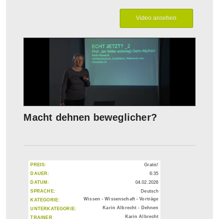
Macht dehnen beweglicher?
PREIS:
Gratis!
DAUER:
6:35
DATUM:
04.02.2026
SPRACHE:
Deutsch
Wissen - Wissenschaft - Vorträge
KATEGORIE:
Karin Albrecht - Dehnen
UNTERKATEGORIE:
Karin Albrecht
TRAINER