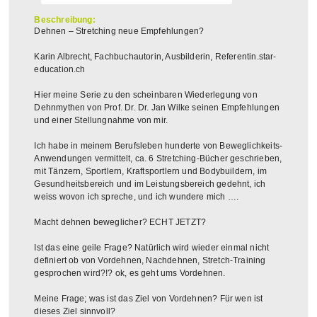
Beschreibung:
Dehnen – Stretching neue Empfehlungen?
Karin Albrecht, Fachbuchautorin, Ausbilderin, Referentin.star-
education.ch
Hier meine Serie zu den scheinbaren Wiederlegung von
Dehnmythen von Prof. Dr. Dr. Jan Wilke seinen Empfehlungen
und einer Stellungnahme von mir.
Ich habe in meinem Berufsleben hunderte von Beweglichkeits-
Anwendungen vermittelt, ca. 6 Stretching-Bücher geschrieben,
mit Tänzern, Sportlern, Kraftsportlern und Bodybuildern, im
Gesundheitsbereich und im Leistungsbereich gedehnt, ich
weiss wovon ich spreche, und ich wundere mich ….
Macht dehnen beweglicher? ECHT JETZT?
Ist das eine geile Frage? Natürlich wird wieder einmal nicht
definiert ob von Vordehnen, Nachdehnen, Stretch-Training
gesprochen wird?!? ok, es geht ums Vordehnen.
Meine Frage; was ist das Ziel von Vordehnen? Für wen ist
dieses Ziel sinnvoll?