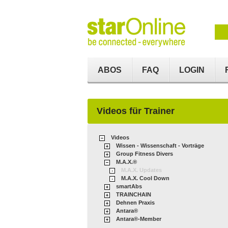
ABOS
FAQ
LOGIN
Videos für Trainer
Videos
Wissen - Wissenschaft - Vorträge
Group Fitness Divers
M.A.X.®
M.A.X. Updates
M.A.X. Cool Down
smartAbs
TRAINCHAIN
Dehnen Praxis
Antara®
Antara®-Member